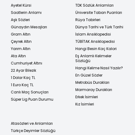
Ayetel Kürsi
TDK Sözlük Anlamları
Saatlerin Anlamı
Üniversite Taban Puanları
Aşk Sözleri
Rüya Tabirleri
Günaydın Mesajları
Dünya Tarihi ve Türk Tarihi
Gram Altın
İslam Ansiklopedisi
Çeyrek Altın
TÜBİTAK Ansiklopedisi
Yarım Altın
Hangi Besin Kaç Kalori
Ata Altın
Eş Anlamlı Kelimeler
Sözlüğü
Cumhuriyet Altını
Hangi Kelime Nasıl Yazılır?
22 Ayar Bilezik
En Güzel Sözler
1 Dolar Kaç TL
Metrobüs Durakları
1 Euro Kaç TL
Marmaray Durakları
Canlı Maç Sonuçları
Erkek İsimleri
Süper Lig Puan Durumu
Kız İsimleri
Atasözleri ve Anlamları
Türkçe Deyimler Sözlüğü