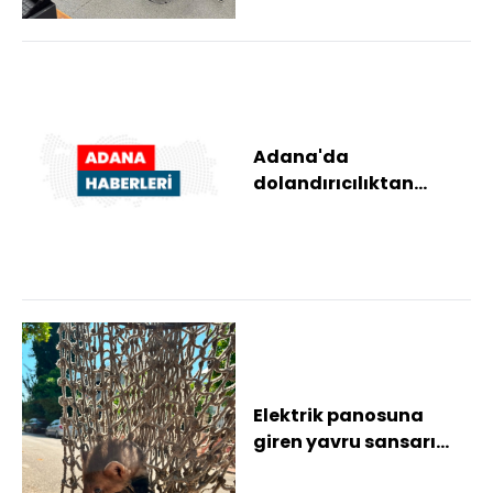
Adana'da
dolandırıcılıktan
yargılanan sanığa 3 yıl
4 ay hapis cezası
Elektrik panosuna
giren yavru sansarı
itfaiye kurtardı