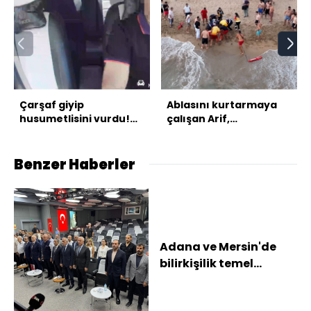
Çarşaf giyip
Ablasını kurtarmaya
husumetlisini vurdu!
çalışan Arif,
Takside kelepçe!
kurtarılamadı
Benzer Haberler
Adana ve Mersin'de
bilirkişilik temel
eğitimini tamamlayan
kursiyerlere ser...