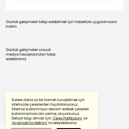
Günlük gelişmeleri takip edebilmek için habertürk uygulamasını
indirin
Günlük gelişmeleri sosyal
medya hesaplarından takip
edebilirsiniz.
Sizlere daha iyi bir hizmet sunabilmek için
sitemizde çerezlerden faydalanıyoruz.
Sitemizi kullanmaya devam ederek çerezleri
Powered by
Translate
kullanmamıza izin vermiş oluyorsunuz.
Detaylı bilgi almak için
‘Çerez Politikasını’
ve
‘Aydınlatma Metnini’
inceleyebilirsiniz.
Bu çeviride
Google Translete
kullanılmıştır.