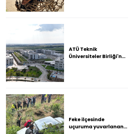
ATÜ Teknik
Üniversiteler Birliği'ne
katıldı
Feke ilçesinde
uçuruma yuvarlanan
otomobilin sürücüsü