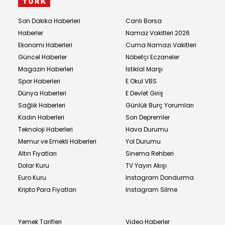
Son Dakika Haberleri
Canlı Borsa
Haberler
Namaz Vakitleri 2026
Ekonomi Haberleri
Cuma Namazı Vakitleri
Güncel Haberler
Nöbetçi Eczaneler
Magazin Haberleri
İstiklal Marşı
Spor Haberleri
E Okul VBS
Dünya Haberleri
E Devlet Giriş
Sağlık Haberleri
Günlük Burç Yorumları
Kadın Haberleri
Son Depremler
Teknoloji Haberleri
Hava Durumu
Memur ve Emekli Haberleri
Yol Durumu
Altın Fiyatları
Sinema Rehberi
Dolar Kuru
TV Yayın Akışı
Euro Kuru
Instagram Dondurma
Kripto Para Fiyatları
Instagram Silme
Yemek Tarifleri
Video Haberler