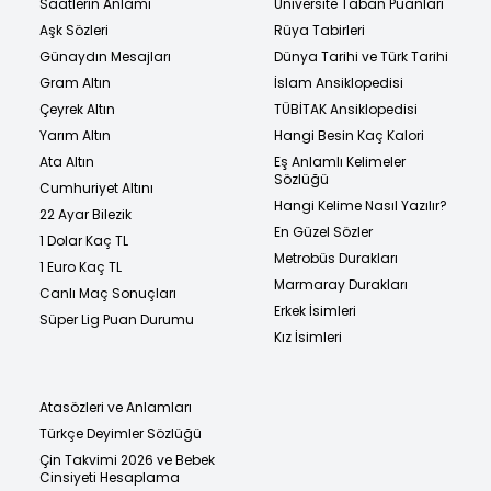
Saatlerin Anlamı
Üniversite Taban Puanları
Aşk Sözleri
Rüya Tabirleri
Günaydın Mesajları
Dünya Tarihi ve Türk Tarihi
Gram Altın
İslam Ansiklopedisi
Çeyrek Altın
TÜBİTAK Ansiklopedisi
Yarım Altın
Hangi Besin Kaç Kalori
Ata Altın
Eş Anlamlı Kelimeler
Sözlüğü
Cumhuriyet Altını
Hangi Kelime Nasıl Yazılır?
22 Ayar Bilezik
En Güzel Sözler
1 Dolar Kaç TL
Metrobüs Durakları
1 Euro Kaç TL
Marmaray Durakları
Canlı Maç Sonuçları
Erkek İsimleri
Süper Lig Puan Durumu
Kız İsimleri
Atasözleri ve Anlamları
Türkçe Deyimler Sözlüğü
Çin Takvimi 2026 ve Bebek
Cinsiyeti Hesaplama