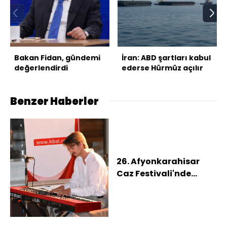
Bakan Fidan, gündemi
İran: ABD şartları kabul
değerlendirdi
ederse Hürmüz açılır
Benzer Haberler
26. Afyonkarahisar
Caz Festivali'nde
Çekyalı iki grup konser
verdi