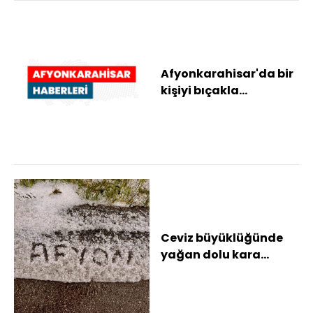
Afyonkarahisar'da bir
kişiyi bıçakla
yaralayan şüpheli
tutuklandı
Ceviz büyüklüğünde
yağan dolu kara
yolunu beyaza bürüdü