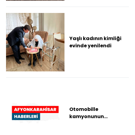
Yaşlı kadının kimliği
evinde yenilendi
Otomobille
kamyonunun
çarpıştığı kazada 2
kişi yaralandı