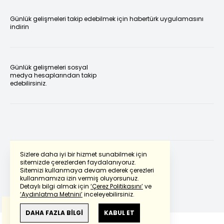
Günlük gelişmeleri takip edebilmek için habertürk uygulamasını
indirin
Günlük gelişmeleri sosyal
medya hesaplarından takip
edebilirsiniz.
Sizlere daha iyi bir hizmet sunabilmek için
sitemizde çerezlerden faydalanıyoruz.
Sitemizi kullanmaya devam ederek çerezleri
Powered by
Translate
kullanmamıza izin vermiş oluyorsunuz.
Detaylı bilgi almak için
‘Çerez Politikasını’
ve
‘Aydınlatma Metnini’
inceleyebilirsiniz.
Bu çeviride
Google Translete
kullanılmıştır.
Anlam ve çeviri hatalarından
haberturk.com
DAHA FAZLA BİLGİ
KABUL ET
sorumlu değildir.