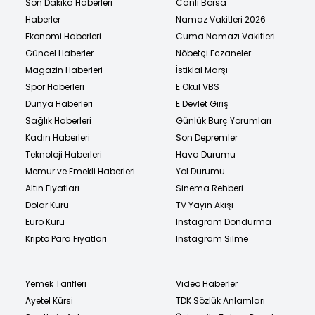
Son Dakika Haberleri
Canlı Borsa
Haberler
Namaz Vakitleri 2026
Ekonomi Haberleri
Cuma Namazı Vakitleri
Güncel Haberler
Nöbetçi Eczaneler
Magazin Haberleri
İstiklal Marşı
Spor Haberleri
E Okul VBS
Dünya Haberleri
E Devlet Giriş
Sağlık Haberleri
Günlük Burç Yorumları
Kadın Haberleri
Son Depremler
Teknoloji Haberleri
Hava Durumu
Memur ve Emekli Haberleri
Yol Durumu
Altın Fiyatları
Sinema Rehberi
Dolar Kuru
TV Yayın Akışı
Euro Kuru
Instagram Dondurma
Kripto Para Fiyatları
Instagram Silme
Yemek Tarifleri
Video Haberler
Ayetel Kürsi
TDK Sözlük Anlamları