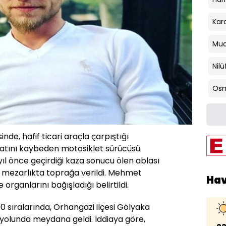
Kar
Mu
Nilü
Osm
nde, hafif ticari araçla çarpıştığı
atını kaybeden motosiklet sürücüsü
ıl önce geçirdiği kaza sonucu ölen ablası
i mezarlıkta toprağa verildi. Mehmet
Ha
rganlarını bağışladığı belirtildi.
00 sıralarında, Orhangazi ilçesi Gölyaka
il yolunda meydana geldi. İddiaya göre,