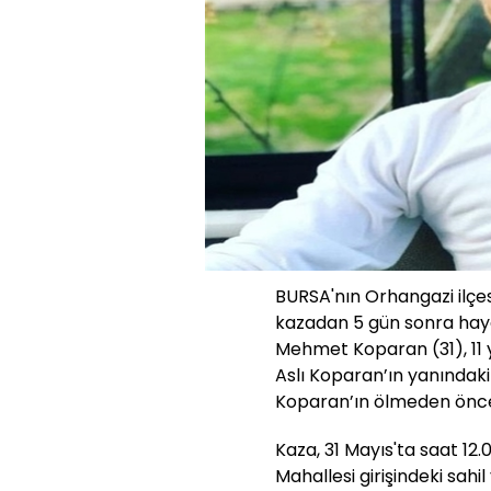
BURSA'nın Orhangazi ilçesi
kazadan 5 gün sonra hay
Mehmet Koparan (31), 11 y
Aslı Koparan’ın yanındak
Koparan’ın ölmeden önce o
Kaza, 31 Mayıs'ta saat 12.
Mahallesi girişindeki sah