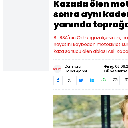
Kazada ölen moto
sonra aynı kader
yanında toprağa
BURSA'nın Orhangazi ilçesinde, haf
hayatını kaybeden motosiklet sür
kaza sonucu ölen ablası Aslı Kopa
Demirören
Giriş:
06.06.2
Haber Ajansı
Güncelleme