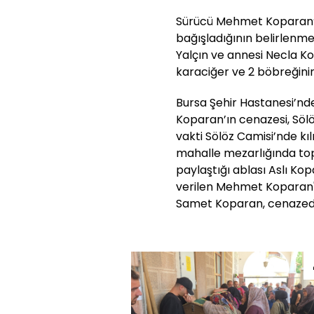
Sürücü Mehmet Koparan’
bağışladığının belirlenme
Yalçın ve annesi Necla K
karaciğer ve 2 böbreğinin 
Bursa Şehir Hastanesi’nd
Koparan’ın cenazesi, Sölö
vakti Sölöz Camisi’nde k
mahalle mezarlığında topra
paylaştığı ablası Aslı Ko
verilen Mehmet Koparan'ı
Samet Koparan, cenazede