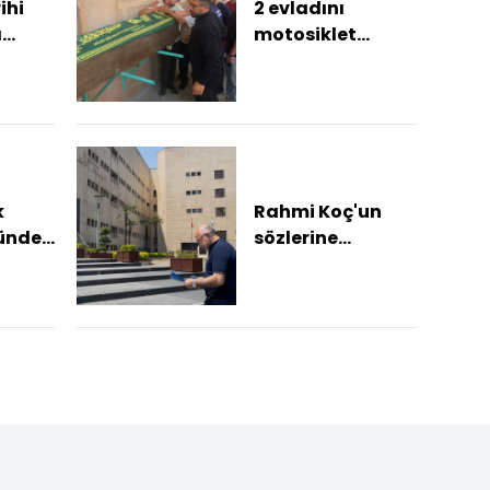
ihi
2 evladını
a
motosiklet
 yol
kazasında
pandı
kaybeden anne
ve babanın
feryadı yürek
yakt...
k
Rahmi Koç'un
ünden
sözlerine
ıştı
Bursa'dan suç
duyurusu: "Bu
ülkenin birliğine
atılmı...