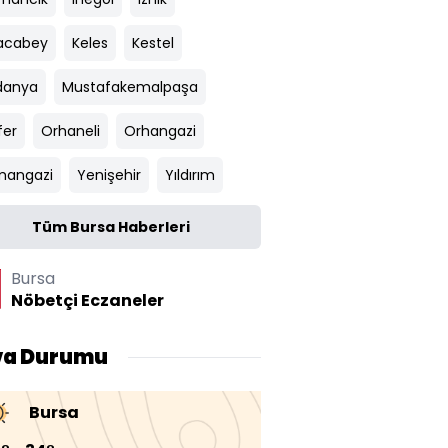
acabey
Keles
Kestel
danya
Mustafakemalpaşa
fer
Orhaneli
Orhangazi
angazi
Yenişehir
Yıldırım
Tüm Bursa Haberleri
Bursa
Nöbetçi Eczaneler
va Durumu
Bursa