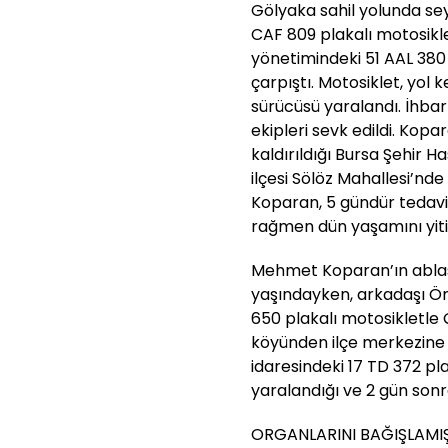
Gölyaka sahil yolunda s
CAF 809 plakalı motosikl
yönetimindeki 51 AAL 380 
çarpıştı. Motosiklet, yol 
sürücüsü yaralandı. İhba
ekipleri sevk edildi. Kopa
kaldırıldığı Bursa Şehir H
ilçesi Sölöz Mahallesi’n
Koparan, 5 gündür tedav
rağmen dün yaşamını yitir
Mehmet Koparan’ın ablası
yaşındayken, arkadaşı Ö
650 plakalı motosikletle
köyünden ilçe merkezine 
idaresindeki 17 TD 372 pl
yaralandığı ve 2 gün sonra 
ORGANLARINI BAĞIŞLAMI