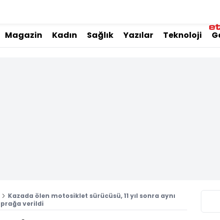
Magazin
Kadın
Sağlık
Yazılar
Teknoloji
G
Kazada ölen motosiklet sürücüsü, 11 yıl sonra aynı
prağa verildi