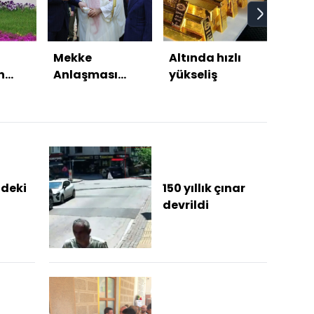
Mekke
Altında hızlı
Bugü
n
Anlaşması
yükseliş
Oldu
ne
nasıl yankı
Ağus
buldu?
habe
e
ndeki
150 yıllık çınar
devrildi
sü
arma