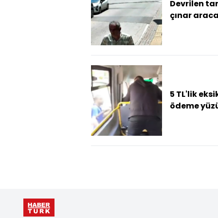
Devrilen tar
çınar arac
zarar verdi;
trafiğe ka
(2)
5 TL'lik eksi
ödeme yüz
minibüs kar