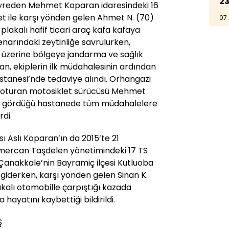
23
eyreden Mehmet Koparan idaresindeki 16
et ile karşı yönden gelen Ahmet N. (70)
07
plakalı hafif ticari araç kafa kafaya
kenarındaki zeytinliğe savrulurken,
r üzerine bölgeye jandarma ve sağlık
ran, ekiplerin ilk müdahalesinin ardından
astanesi’nde tedaviye alındı. Orhangazi
de oturan motosiklet sürücüsü Mehmet
i gördüğü hastanede tüm müdahalelere
di.
 Aslı Koparan’ın da 2015’te 21
mercan Taşdelen yönetimindeki 17 TS
 Çanakkale’nin Bayramiç ilçesi Kutluoba
giderken, karşı yönden gelen Sinan K.
akalı otomobille çarpıştığı kazada
hayatını kaybettiği bildirildi.
Ş