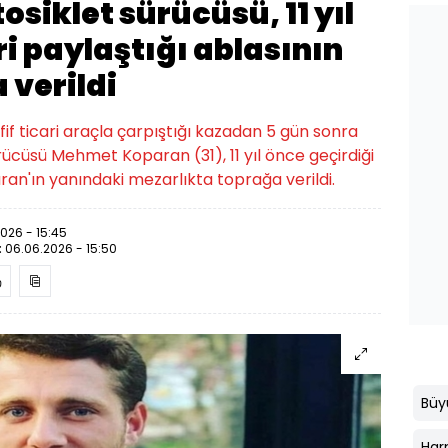
siklet sürücüsü, 11 yıl
i paylaştığı ablasının
 verildi
if ticari araçla çarpıştığı kazadan 5 gün sonra
ücüsü Mehmet Koparan (31), 11 yıl önce geçirdiği
ran'ın yanındaki mezarlıkta toprağa verildi.
026 - 15:45
:
06.06.2026 - 15:50
Büy
Har