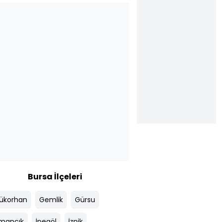
Bursa İlçeleri
ükorhan
Gemlik
Gürsu
mancık
İnegöl
İznik