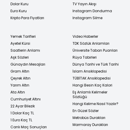
Dolar Kuru
TV Yayın Akışı
Euro Kuru
Instagram Dondurma
Kripto Para Fiyatları
Instagram Silme
Yemek Tarifleri
Video Haberler
Ayetel Kürsi
TDK Sözlük Anlamları
Saatlerin Anlamı
Üniversite Taban Puanları
Aşk Sözleri
Rüya Tabirleri
Günaydın Mesajları
Dünya Tarihi ve Türk Tarihi
Gram Altın
İslam Ansiklopedisi
Çeyrek Altın
TÜBİTAK Ansiklopedisi
Yarım Altın
Hangi Besin Kaç Kalori
Ata Altın
Eş Anlamlı Kelimeler
Sözlüğü
Cumhuriyet Altını
Hangi Kelime Nasıl Yazılır?
22 Ayar Bilezik
En Güzel Sözler
1 Dolar Kaç TL
Metrobüs Durakları
1 Euro Kaç TL
Marmaray Durakları
Canlı Maç Sonuçları