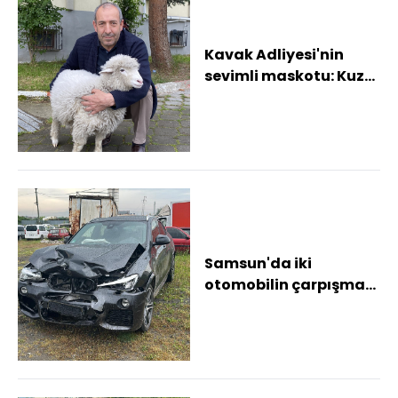
Kavak Adliyesi'nin
sevimli maskotu: Kuzu
Tertip
Samsun'da iki
otomobilin çarpışması
sonucu 3 kişi yaralandı