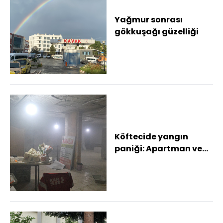
Yağmur sonrası
gökkuşağı güzelliği
Köftecide yangın
paniği: Apartman ve
esnaf şikayetçi oldu