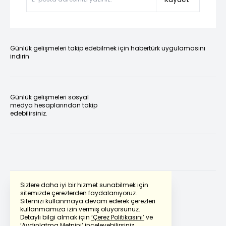
Günlük gelişmeleri takip edebilmek için habertürk uygulamasını
indirin
Günlük gelişmeleri sosyal
medya hesaplarından takip
edebilirsiniz.
Sizlere daha iyi bir hizmet sunabilmek için
sitemizde çerezlerden faydalanıyoruz.
Sitemizi kullanmaya devam ederek çerezleri
Powered by
Translate
kullanmamıza izin vermiş oluyorsunuz.
Detaylı bilgi almak için
‘Çerez Politikasını’
ve
‘Aydınlatma Metnini’
inceleyebilirsiniz.