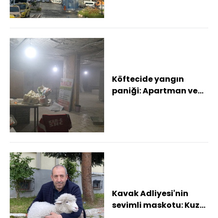
Köftecide yangın
paniği: Apartman ve
esnaf şikayetçi oldu
Kavak Adliyesi'nin
sevimli maskotu: Kuzu
Tertip