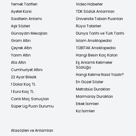
Yemek Tarifleri
Video Haberler
Ayetel Kürsi
TDK Sözlük Anlamları
Saatlerin Anlamı
Üniversite Taban Puanları
Aşk Sözleri
Rüya Tabirleri
Günaydın Mesajları
Dünya Tarihi ve Türk Tarihi
Gram Altın
İslam Ansiklopedisi
Çeyrek Altın
TÜBİTAK Ansiklopedisi
Yarım Altın
Hangi Besin Kaç Kalori
Ata Altın
Eş Anlamlı Kelimeler
Sözlüğü
Cumhuriyet Altını
Hangi Kelime Nasıl Yazılır?
22 Ayar Bilezik
En Güzel Sözler
1 Dolar Kaç TL
Metrobüs Durakları
1 Euro Kaç TL
Marmaray Durakları
Canlı Maç Sonuçları
Erkek İsimleri
Süper Lig Puan Durumu
Kız İsimleri
Atasözleri ve Anlamları