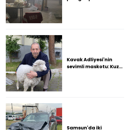
esnaf şikayetçi oldu
Kavak Adliyesi'nin
sevimli maskotu: Kuzu
Tertip
Samsun'da iki