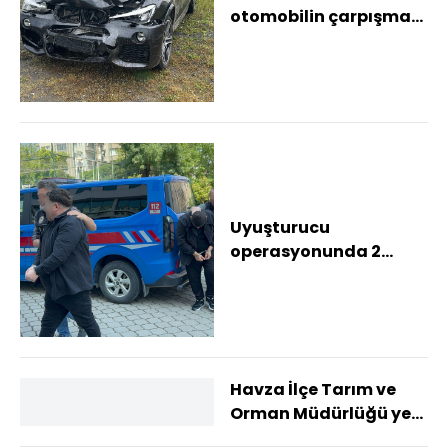
otomobilin çarpışması
sonucu 3 kişi yaralandı
Uyuşturucu
operasyonunda 2
şüpheli tutuklandı
Havza İlçe Tarım ve
Orman Müdürlüğü yeni
yerinde hizmete