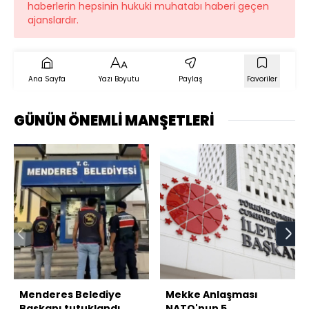
haberlerin hepsinin hukuki muhatabı haberi geçen
ajanslardır.
Ana Sayfa
Yazı Boyutu
Paylaş
Favoriler
GÜNÜN ÖNEMLİ MANŞETLERİ
Menderes Belediye
Mekke Anlaşması
Başkanı tutuklandı
NATO'nun 5.