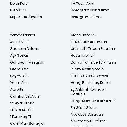
Dolar Kuru
TV Yayın Akışı
Euro Kuru
Instagram Dondurma
Kripto Para Fiyatları
Instagram Silme
Yemek Tarifleri
Video Haberler
Ayetel Kürsi
TDK Sözlük Anlamları
Saatlerin Anlamı
Üniversite Taban Puanları
Aşk Sözleri
Rüya Tabirleri
Günaydın Mesajları
Dünya Tarihi ve Türk Tarihi
Gram Altın
İslam Ansiklopedisi
Çeyrek Altın
TÜBİTAK Ansiklopedisi
Yarım Altın
Hangi Besin Kaç Kalori
Ata Altın
Eş Anlamlı Kelimeler
Sözlüğü
Cumhuriyet Altını
Hangi Kelime Nasıl Yazılır?
22 Ayar Bilezik
En Güzel Sözler
1 Dolar Kaç TL
Metrobüs Durakları
1 Euro Kaç TL
Marmaray Durakları
Canlı Maç Sonuçları