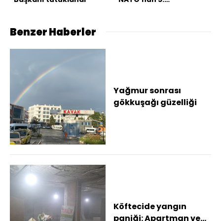
maddesiyle çelişmiyor
Benzer Haberler
Yağmur sonrası
gökkuşağı güzelliği
Köftecide yangın
paniği: Apartman ve