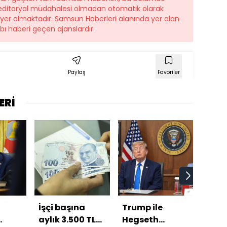
r editoryal müdahalesi olmadan otomatik olarak
e yer almaktadır. Samsun Haberleri alanında yer alan
ı haberi geçen ajanslardır.
Paylaş
Favoriler
ERİ
İşçi başına
Trump ile
Beşi
aylık 3.500 TL
Hegseth
Avru