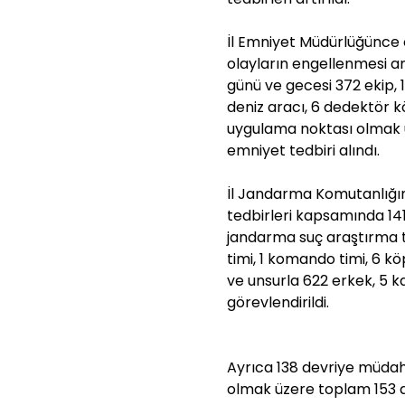
İl Emniyet Müdürlüğünce ö
olayların engellenmesi a
günü ve gecesi 372 ekip, 
deniz aracı, 6 dedektör kö
uygulama noktası olmak 
emniyet tedbiri alındı.
İl Jandarma Komutanlığı
tedbirleri kapsamında 141 
jandarma suç araştırma tim
timi, 1 komando timi, 6 
ve unsurla 622 erkek, 5 
görevlendirildi.
Ayrıca 138 devriye müdahal
olmak üzere toplam 153 a