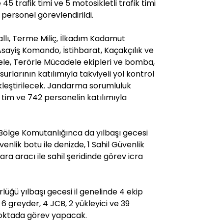
45 trafik timi ve 5 motosikletli trafik timi
 personel görevlendirildi.
llı, Terme Miliç, İlkadım Kadamut
ayiş Komando, İstihbarat, Kaçakçılık ve
le, Terörle Mücadele ekipleri ve bomba,
rlarının katılımıyla takviyeli yol kontrol
kleştirilecek. Jandarma sorumluluk
tim ve 742 personelin katılımıyla
 Bölge Komutanlığınca da yılbaşı gecesi
enlik botu ile denizde, 1 Sahil Güvenlik
ara aracı ile sahil şeridinde görev icra
lüğü yılbaşı gecesi il genelinde 4 ekip
6 greyder, 4 JCB, 2 yükleyici ve 39
 noktada görev yapacak.