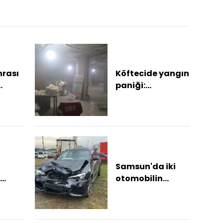
ık
destek
arasında İran
galib
ona
gerilimi
 mi?
rası
Köftecide yangın
paniği:
Apartman ve
esnaf şikayetçi
oldu
Samsun'da iki
otomobilin
skotu:
çarpışması
sonucu 3 kişi
yaralandı