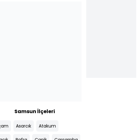
Samsun İlçeleri
çam
Asarcık
Atakum
acık
Bafra
Canik
Çarşamba