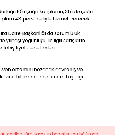
ürlüğü 10'u çağrı karşılama, 35'i de çağrı
oplam 48 personeliyle hizmet verecek.
ıta Daire Başkanlığı da sorumluluk
 yılbaşı yoğunluğu ile ilgili satışların
e fahiş fiyat denetimleri
güven ortamını bozacak davranış ve
rkezine bildirmelerinin önem taşıdığı
ndan geçilen tüm Samsun haberleri, bu bölümde