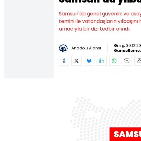
Samsun'da genel güvenlik ve asayi
temini ile vatandaşların yılbaşını
amacıyla bir dizi tedbir alındı.
Giriş:
30.12.20
Anadolu Ajansı
Güncelleme