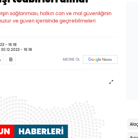
şin sağlanması, halkın can ve mal güvenliğinin
 huzur ve güven içerisinde geçirebilmeleri
23 - 16:18
:
30.12.2023 - 16:18
ABONE OL
Ala
Ayv