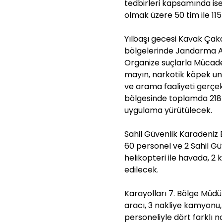
tedbirleri kapsamında ise 
olmak üzere 50 tim ile 115
Yılbaşı gecesi Kavak Çaka
bölgelerinde Jandarma As
Organize suçlarla Mücade
mayın, narkotik köpek unsu
ve arama faaliyeti gerçe
bölgesinde toplamda 218 
uygulama yürütülecek.
Sahil Güvenlik Karadeniz
60 personel ve 2 Sahil Güv
helikopteri ile havada, 2 k
edilecek.
Karayolları 7. Bölge Müdür
aracı, 3 nakliye kamyonu, 
personeliyle dört farklı