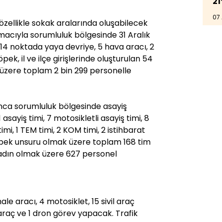
21
07
zellikle sokak aralarında oluşabilecek
macıyla sorumluluk bölgesinde 31 Aralık
114 noktada yaya devriye, 5 hava aracı, 2
pek, il ve ilçe girişlerinde oluşturulan 54
üzere toplam 2 bin 299 personelle
nca sorumluluk bölgesinde asayiş
asayiş timi, 7 motosikletli asayiş timi, 8
i, 1 TEM timi, 2 KOM timi, 2 istihbarat
köpek unsuru olmak üzere toplam 168 tim
kadın olmak üzere 627 personel
e aracı, 4 motosiklet, 15 sivil araç
raç ve 1 dron görev yapacak. Trafik