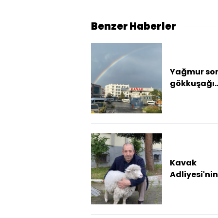
vatandaşl
hakkını s
Benzer Haberler
erdirebilir
Yağmur son
gökkuşağı
güzelliği
Kavak
Adliyesi'nin
sevimli ma
Kuzu Tertip