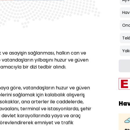
Hav
Ond
Tek
Yak
 ve asayişin sağlanması, halkın can ve
le vatandaşların yılbaşını huzur ve güven
amacıyla bir dizi tedbir alındı.
amaya göre, vatandaşların huzur ve güven
lerini sağlamak için kalabalık alışveriş
okaklar, ana arterler ile caddelerde,
Ha
vaalanı, terminal ve istasyonlarda, şehir
sı devlet karayollarında yaya ve araç
görevlendirerek emniyet ve trafik