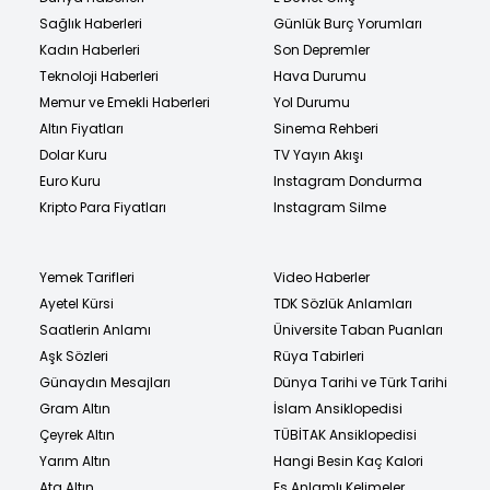
Sağlık Haberleri
Günlük Burç Yorumları
Kadın Haberleri
Son Depremler
Teknoloji Haberleri
Hava Durumu
Memur ve Emekli Haberleri
Yol Durumu
Altın Fiyatları
Sinema Rehberi
Dolar Kuru
TV Yayın Akışı
Euro Kuru
Instagram Dondurma
Kripto Para Fiyatları
Instagram Silme
Yemek Tarifleri
Video Haberler
Ayetel Kürsi
TDK Sözlük Anlamları
Saatlerin Anlamı
Üniversite Taban Puanları
Aşk Sözleri
Rüya Tabirleri
Günaydın Mesajları
Dünya Tarihi ve Türk Tarihi
Gram Altın
İslam Ansiklopedisi
Çeyrek Altın
TÜBİTAK Ansiklopedisi
Yarım Altın
Hangi Besin Kaç Kalori
Ata Altın
Eş Anlamlı Kelimeler