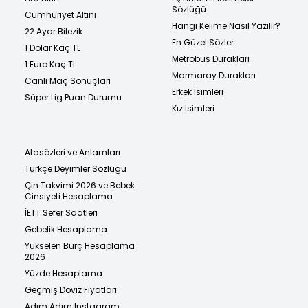
Sözlüğü
Cumhuriyet Altını
Hangi Kelime Nasıl Yazılır?
22 Ayar Bilezik
En Güzel Sözler
1 Dolar Kaç TL
Metrobüs Durakları
1 Euro Kaç TL
Marmaray Durakları
Canlı Maç Sonuçları
Erkek İsimleri
Süper Lig Puan Durumu
Kız İsimleri
Atasözleri ve Anlamları
Türkçe Deyimler Sözlüğü
Çin Takvimi 2026 ve Bebek
Cinsiyeti Hesaplama
İETT Sefer Saatleri
Gebelik Hesaplama
Yükselen Burç Hesaplama
2026
Yüzde Hesaplama
Geçmiş Döviz Fiyatları
Adım Adım Instagram