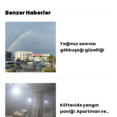
yasalaştı
Benzer Haberler
Yağmur sonrası
gökkuşağı güzelliği
Köftecide yangın
paniği: Apartman ve