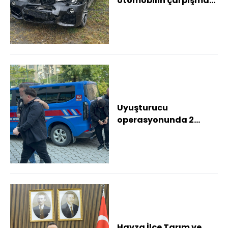
otomobilin çarpışması
sonucu 3 kişi yaralandı
Uyuşturucu
operasyonunda 2
şüpheli tutuklandı
Havza İlçe Tarım ve