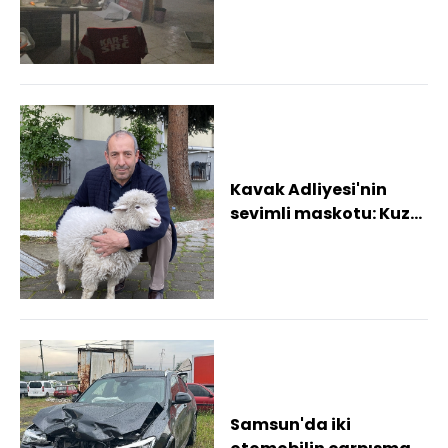
esnaf şikayetçi oldu
Kavak Adliyesi'nin
sevimli maskotu: Kuzu
Tertip
Samsun'da iki