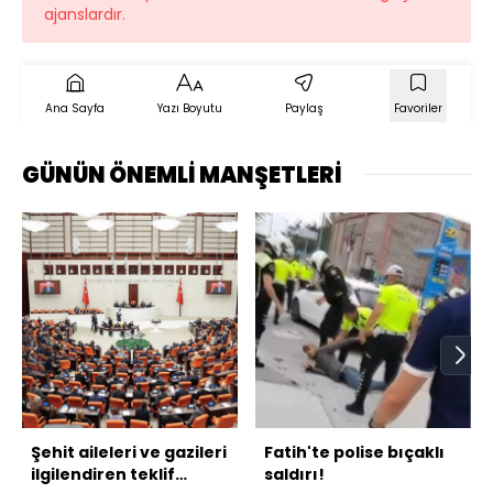
ajanslardır.
Ana Sayfa
Yazı Boyutu
Paylaş
Favoriler
GÜNÜN ÖNEMLİ MANŞETLERİ
Şehit aileleri ve gazileri
Fatih'te polise bıçaklı
ilgilendiren teklif
saldırı!