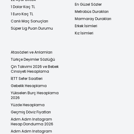
En Güzel Sözler
1 Dolar Kaç TL
Metrobüs Durakları
1 Euro Kaç TL
Marmaray Durakları
Canlı Maç Sonuçları
Erkek İsimleri
Süper Lig Puan Durumu
Kız İsimleri
Atasözleri ve Anlamları
Türkçe Deyimler Sözlüğü
Çin Takvimi 2026 ve Bebek
Cinsiyeti Hesaplama
İETT Sefer Saatleri
Gebelik Hesaplama
Yükselen Burç Hesaplama
2026
Yüzde Hesaplama
Geçmiş Döviz Fiyatları
Adım Adım Instagram
Hesap Dondurma 2026
Adım Adım Instagram