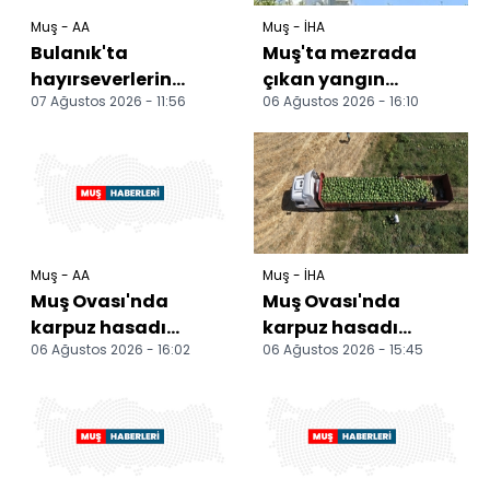
Muş - AA
Muş - İHA
Bulanık'ta
Muş'ta mezrada
hayırseverlerin
çıkan yangın
07 Ağustos 2026 - 11:56
06 Ağustos 2026 - 16:10
desteğiyle
büyümeden
yapılacak caminin
söndürüldü
temeli atıldı
Muş - AA
Muş - İHA
Muş Ovası'nda
Muş Ovası'nda
karpuz hasadı
karpuz hasadı
06 Ağustos 2026 - 16:02
06 Ağustos 2026 - 15:45
başladı
başladı: 2,1 milyar
liralık gelir
hedefleniyor