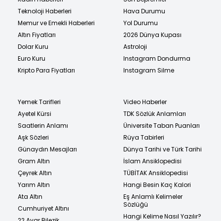
Teknoloji Haberleri
Hava Durumu
Memur ve Emekli Haberleri
Yol Durumu
Altın Fiyatları
2026 Dünya Kupası
Dolar Kuru
Astroloji
Euro Kuru
Instagram Dondurma
Kripto Para Fiyatları
Instagram Silme
Yemek Tarifleri
Video Haberler
Ayetel Kürsi
TDK Sözlük Anlamları
Saatlerin Anlamı
Üniversite Taban Puanları
Aşk Sözleri
Rüya Tabirleri
Günaydın Mesajları
Dünya Tarihi ve Türk Tarihi
Gram Altın
İslam Ansiklopedisi
Çeyrek Altın
TÜBİTAK Ansiklopedisi
Yarım Altın
Hangi Besin Kaç Kalori
Ata Altın
Eş Anlamlı Kelimeler
Sözlüğü
Cumhuriyet Altını
Hangi Kelime Nasıl Yazılır?
22 Ayar Bilezik