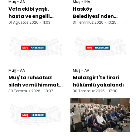
Muş - AA
Muş - İHA
Vefa ekibi yaşlı,
Hasköy
hasta ve engelli
Belediyesi'nden
01 Ağustos 2026 - 11:03
31 Temmuz 2026 - 10:25
vatandaşları yalnız
sivrisinek ve
bırakmıyor
haşerelere karşı
yoğun mesai
Muş - AA
Muş - AA
Muş'ta ruhsatsız
Malazgirt'te firari
silah ve mühimmat
hükümlü yakalandı
30 Temmuz 2026 - 18:37
30 Temmuz 2026 - 17:30
ele geçirildi