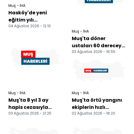
Muş - İHA
Hasköy'de yeni
eğitim yılı
04 Ağustos 2026 - 12:10
hazırlıkları sürüyor
Muş - İHA
Muş'ta döner
ustaları 60 dereceyi
03 Ağustos 2026 - 16:55
bulan sıcaklıkta
mesai yapıyor
Muş - İHA
Muş - İHA
Muş'ta 8 yıl 3 ay
Muş'ta örtü yangını
hapis cezasıyla
ekiplerin hızlı
03 Ağustos 2026 - 21:25
02 Ağustos 2026 - 18:20
aranan hükümlü
müdahalesiyle
yakalandı
söndürüldü