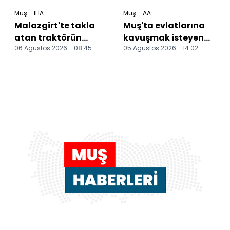
Muş - İHA
Muş - AA
Malazgirt'te takla
Muş'ta evlatlarına
atan traktörün
kavuşmak isteyen
06 Ağustos 2026 - 08:45
05 Ağustos 2026 - 14:02
sürücüsü hayatını
aileler, DEM Parti
kaybetti
önündeki
eylemlerini...