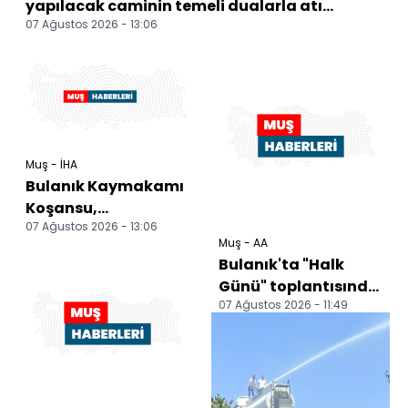
yapılacak caminin temeli dualarla atı...
07 Ağustos 2026 - 13:06
Muş - İHA
Bulanık Kaymakamı
Koşansu,
07 Ağustos 2026 - 13:06
vatandaşların
Muş - AA
taleplerini dinledi
Bulanık'ta "Halk
Günü" toplantısında
07 Ağustos 2026 - 11:49
vatandaşların
talepleri dinlendi