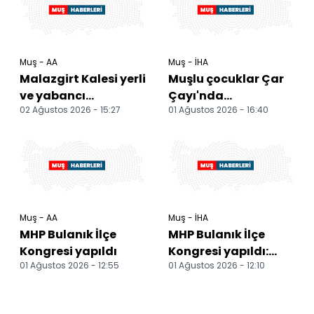
Muş - AA
Muş - İHA
Malazgirt Kalesi yerli
Muşlu çocuklar Çar
ve yabancı
Çayı'nda
02 Ağustos 2026 - 15:27
01 Ağustos 2026 - 16:40
ziyaretçileri ağırlıyor
oluşturdukları
havuzda serinliyor
Muş - AA
Muş - İHA
MHP Bulanık İlçe
MHP Bulanık İlçe
Kongresi yapıldı
Kongresi yapıldı:
01 Ağustos 2026 - 12:55
01 Ağustos 2026 - 12:10
Zafer Yıkılmaz güven
tazeledi