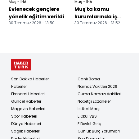
Muş - İHA
Muş - İHA
Evlenecek gençlere
Muş'ta kamu
yönelik eğitim verildi
kurumlarında iş
30 Temmuz 2026 - 13:50
30 Temmuz 2026 - 13:52
sağlığı ve güvenliği
masaya yatırıldı
Son Dakika Haberleri
Canlı Borsa
Haberler
Namaz Vakitleri 2026
Ekonomi Haberleri
Cuma Namazı Vakitleri
Güncel Haberler
Nöbetçi Eczaneler
Magazin Haberleri
İstiklal Marşı
Spor Haberleri
E Okul VBS
Dünya Haberleri
E Devlet Giriş
Sağlık Haberleri
Günlük Burç Yorumları
Kadın Haberleri
Son Depremler