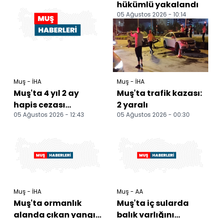
hükümlü yakalandı
05 Ağustos 2026 - 10:14
Muş - İHA
Muş - İHA
Muş'ta 4 yıl 2 ay
Muş'ta trafik kazası:
hapis cezası
2 yaralı
05 Ağustos 2026 - 12:43
05 Ağustos 2026 - 00:30
bulunan hükümlü
yakalandı
Muş - İHA
Muş - AA
Muş'ta ormanlık
Muş'ta iç sularda
alanda çıkan yangın
balık varlığını