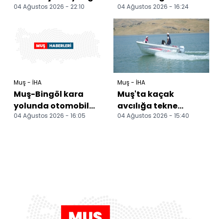
04 Ağustos 2026 - 22:10
04 Ağustos 2026 - 16:24
kontrol altına alındı
korumaya yönelik
denetimler sürüyor
Muş - İHA
Muş - İHA
Muş-Bingöl kara
Muş'ta kaçak
yolunda otomobil
avcılığa tekne
04 Ağustos 2026 - 16:05
04 Ağustos 2026 - 15:40
takla attı: 3 yaralı
destekli sıkı denetim