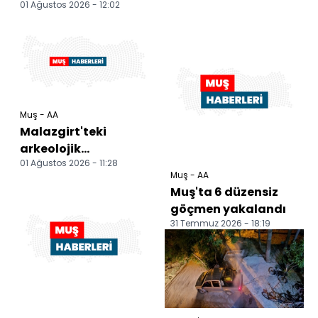
01 Ağustos 2026 - 12:02
Muş - AA
Malazgirt'teki
arkeolojik
01 Ağustos 2026 - 11:28
buluntular bölgenin
Muş - AA
tarihine ışık tutuyor
Muş'ta 6 düzensiz
göçmen yakalandı
31 Temmuz 2026 - 18:19