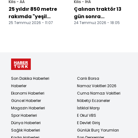
Kilis - AA
Kilis - İHA
25 yıldır 850 metre
Çalınan traktör 13
rakımda "yeşil
gün sonra
25 Temmuz 2026 - 11:07
24 Temmuz 2026 - 18:05
vatan" nöbeti
zeytinlikte bulundu
tutuyor
Son Dakika Haberleri
Canlı Borsa
Haberler
Namaz Vakitleri 2026
Ekonomi Haberleri
Cuma Namazı Vakitleri
Güncel Haberler
Nöbetçi Eczaneler
Magazin Haberleri
İstiklal Marşı
Spor Haberleri
E Okul VBS
Dünya Haberleri
E Devlet Giriş
Sağlık Haberleri
Günlük Burç Yorumları
Kadın Haberleri
Son Depremler