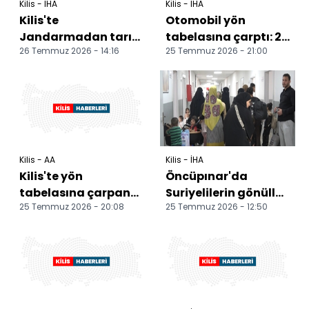
Kilis - İHA
Kilis - İHA
Kilis'te
Otomobil yön
Jandarmadan tarım
tabelasına çarptı: 2
26 Temmuz 2026 - 14:16
25 Temmuz 2026 - 21:00
sezonunda traktör
yaralı
denetimi
Kilis - AA
Kilis - İHA
Kilis'te yön
Öncüpınar'da
tabelasına çarpan
Suriyelilerin gönüllü
25 Temmuz 2026 - 20:08
25 Temmuz 2026 - 12:50
otomobildeki 2 kişi
geri dönüş mesaisi
yaralandı
devam ediyor Kilis
s...