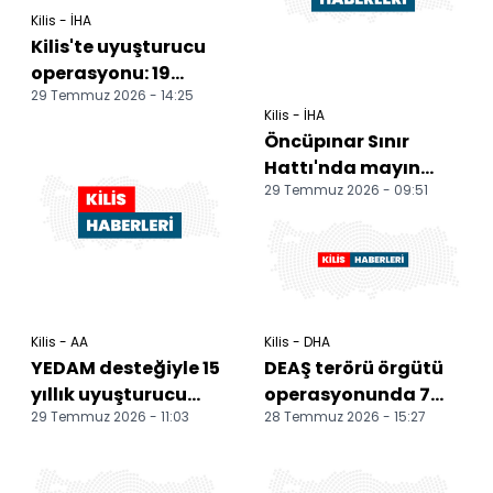
Kilis - İHA
Kilis'te uyuşturucu
operasyonu: 19
29 Temmuz 2026 - 14:25
şüpheliden 7'si
Kilis - İHA
tutuklandı
Öncüpınar Sınır
Hattı'nda mayın
29 Temmuz 2026 - 09:51
temizleme
çalışmaları sürüyor
Kilis - AA
Kilis - DHA
YEDAM desteğiyle 15
DEAŞ terörü örgütü
yıllık uyuşturucu
operasyonunda 7
29 Temmuz 2026 - 11:03
28 Temmuz 2026 - 15:27
bağımlılığını geride
tutuklama
bıraktı