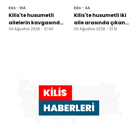
Kilis - İHA
Kilis - AA
Kilis'te husumetli
Kilis'te husumetli iki
ailelerin kavgasında
aile arasında çıkan
03 Ağustos 2026 - 21:40
03 Ağustos 2026 - 21:13
otomobil dehşeti: 2
kavgada 2 kişi
yaralı
yaralandı