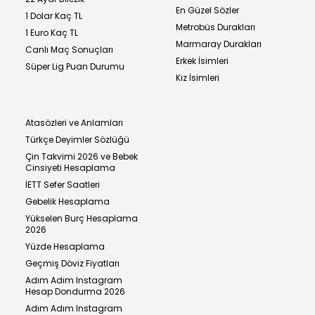
En Güzel Sözler
1 Dolar Kaç TL
Metrobüs Durakları
1 Euro Kaç TL
Marmaray Durakları
Canlı Maç Sonuçları
Erkek İsimleri
Süper Lig Puan Durumu
Kız İsimleri
Atasözleri ve Anlamları
Türkçe Deyimler Sözlüğü
Çin Takvimi 2026 ve Bebek
Cinsiyeti Hesaplama
İETT Sefer Saatleri
Gebelik Hesaplama
Yükselen Burç Hesaplama
2026
Yüzde Hesaplama
Geçmiş Döviz Fiyatları
Adım Adım Instagram
Hesap Dondurma 2026
Adım Adım Instagram