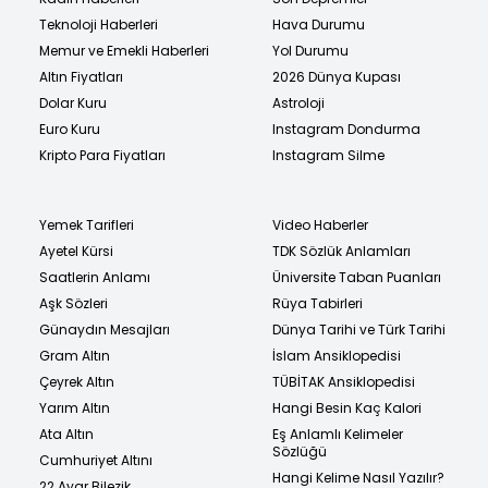
Teknoloji Haberleri
Hava Durumu
Memur ve Emekli Haberleri
Yol Durumu
Altın Fiyatları
2026 Dünya Kupası
Dolar Kuru
Astroloji
Euro Kuru
Instagram Dondurma
Kripto Para Fiyatları
Instagram Silme
Yemek Tarifleri
Video Haberler
Ayetel Kürsi
TDK Sözlük Anlamları
Saatlerin Anlamı
Üniversite Taban Puanları
Aşk Sözleri
Rüya Tabirleri
Günaydın Mesajları
Dünya Tarihi ve Türk Tarihi
Gram Altın
İslam Ansiklopedisi
Çeyrek Altın
TÜBİTAK Ansiklopedisi
Yarım Altın
Hangi Besin Kaç Kalori
Ata Altın
Eş Anlamlı Kelimeler
Sözlüğü
Cumhuriyet Altını
Hangi Kelime Nasıl Yazılır?
22 Ayar Bilezik