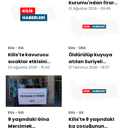
Kurumu'ndan firar
01 Ağustos 2026 - 09:45
eden 2 hükümlüyü
jandarma yakaladı
Kilis - İHA
Kilis - DHA
Kilis'te kavurucu
Öldürülüp kuyuya
sıcaklar etkisini
atılan Suriyeli
02 Ağustos 2026 - 15:40
31 Temmuz 2026 - 19:57
sürdürüyor
Gina'nın davası
yeniden başladı
Kilis - İHA
Kilis - AA
9 yaşındaki Gina
Kilis'te 9 yaşındaki
Mercimek
kız çocuğunun