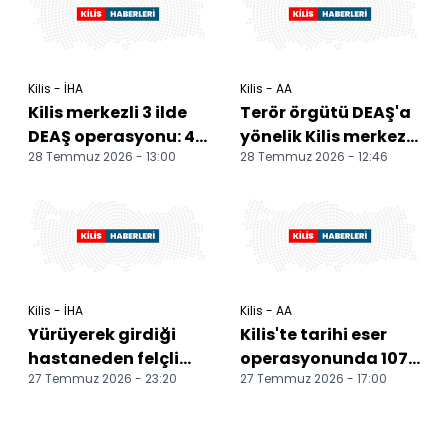
Kilis - İHA
Kilis - AA
Kilis merkezli 3 ilde
Terör örgütü DEAŞ'a
DEAŞ operasyonu: 40
yönelik Kilis merkezli
28 Temmuz 2026 - 13:00
28 Temmuz 2026 - 12:46
şüpheli yakalandı,
operasyonda
7'si tutukland...
yakalanan 7 zanlı
tu...
Kilis - İHA
Kilis - AA
Yürüyerek girdiği
Kilis'te tarihi eser
hastaneden felçli
operasyonunda 107
27 Temmuz 2026 - 23:20
27 Temmuz 2026 - 17:00
çıktı 3 yıl önce
sikke ele geçirildi
geçirdiği fıtık
ameliy...